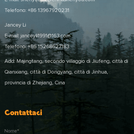
Telefono: +86 13967920231
Jancey Li
E-mail:
janceyli1991@163.com
Telefono: +86 15268627183
Add: Majingtang, secondo villaggio di Jiufeng, città di
Qianxiang, città di Dongyang, città di Jinhua,
provincia di Zhejiang, Cina
Contattaci