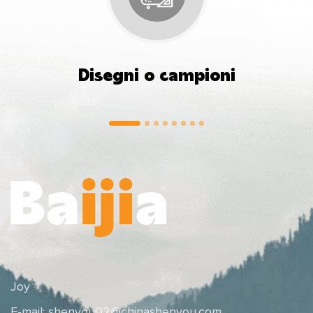
Disegni o campioni
Joy
E-mail:
shenyou02@chinashenyou.com