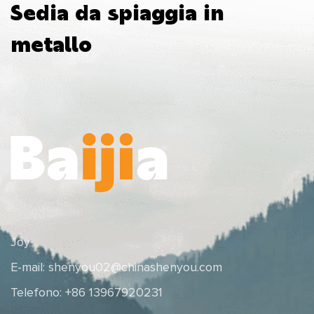
Sedia da spiaggia in
metallo
Joy
E-mail:
shenyou02@chinashenyou.com
Telefono: +86 13967920231