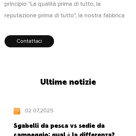
principio "La qualità prima di tutto, la
reputazione prima di tutto", la nostra fabbrica
offre un'ampia varietà di prodotti, nuovi stili e
prezzi accessibili, apprezzati dai consumatori. I
Contattaci
prodotti si vendono bene in tutto il paese e
alcuni prodotti vengono esportati in Europa,
America, Sud-est asiatico e altri paesi e
Ultime notizie
regioni. Mentre sviluppiamo "innovazione
scientifica e tecnologica, orientata alle
persone", la nostra fabbrica aggiorna
02 07,2025
costantemente la struttura dei suoi prodotti,
Sgabelli da pesca vs sedie da
presta attenzione alla coltivazione dei talenti e
campeggio: qual è la differenza?