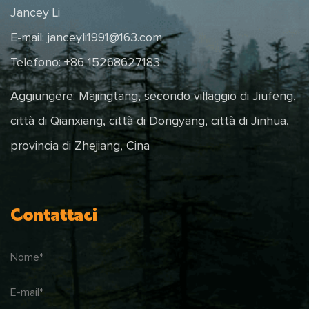
Jancey Li
E-mail:
janceyli1991@163.com
Telefono: +86 15268627183
Aggiungere: Majingtang, secondo villaggio di Jiufeng,
città di Qianxiang, città di Dongyang, città di Jinhua,
provincia di Zhejiang, Cina
Contattaci