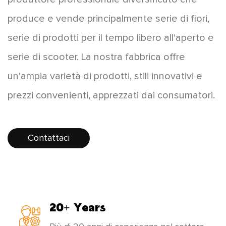
produce e vende principalmente serie di fiori,
serie di prodotti per il tempo libero all'aperto e
serie di scooter. La nostra fabbrica offre
un'ampia varietà di prodotti, stili innovativi e
prezzi convenienti, apprezzati dai consumatori.
I prodotti si vendono bene in tutto il paese e
alcuni prodotti vengono esportati in Europa,
Contattaci
America, Sud-Est asiatico e altri paesi e
regioni. Mentre sviluppiamo "innovazione
scientifica e tecnologica, orientata alle
20+ Years
persone", la nostra fabbrica aggiorna