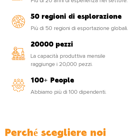
Più di 20 anni di esperienza nel settore.
costantemente la sua struttura di prodotto,
presta attenzione alla coltivazione dei talenti e
50 regioni di esplorazione
compie sforzi incessanti per creare prodotti
Più di 50 regioni di esportazione globali.
nuovi e migliori per soddisfare le esigenze di
20000 pezzi
tutti!
La capacità produttiva mensile
raggiunge i 20,000 pezzi.
100+ People
Abbiamo più di 100 dipendenti.
Perché scegliere noi