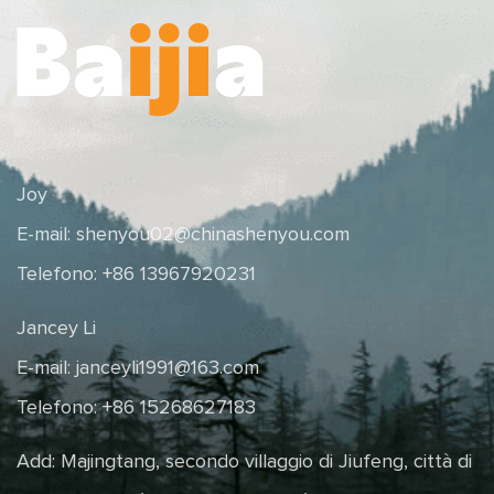
Joy
E-mail:
shenyou02@chinashenyou.com
Telefono: +86 13967920231
Jancey Li
E-mail:
janceyli1991@163.com
Telefono: +86 15268627183
Add: Majingtang, secondo villaggio di Jiufeng, città di