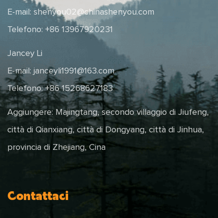
E-mail:
shenyou02@chinashenyou.com
Telefono: +86 13967920231
Jancey Li
E-mail:
janceyli1991@163.com
Telefono: +86 15268627183
Aggiungere: Majingtang, secondo villaggio di Jiufeng,
città di Qianxiang, città di Dongyang, città di Jinhua,
provincia di Zhejiang, Cina
Contattaci