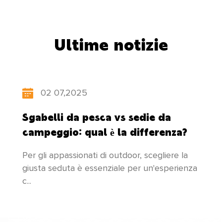
esportati in Europa, America, Sud-Est asiatico
e altri paesi e regioni. Mentre sviluppiamo
Ultime notizie
"innovazione scientifica e tecnologica,
orientata alle persone", la nostra fabbrica
aggiorna costantemente la sua struttura di
02 07,2025
prodotto, presta attenzione alla coltivazione
Sgabelli da pesca vs sedie da
dei talenti e compie sforzi incessanti per
campeggio: qual è la differenza?
creare prodotti nuovi e migliori per soddisfare
Per gli appassionati di outdoor, scegliere la
le esigenze di tutti!
giusta seduta è essenziale per un'esperienza
c...